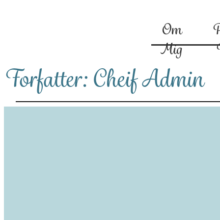
Om
P
Mig
Forfatter:
Cheif Admin